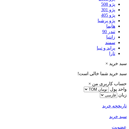
پژو 508
پژو 301
پژو 405
پژو پرشیا
هایما
تندر 90
زانتیا
سمند
پراید و تیبا
تارا
سبد خرید
×
سبد خرید شما خالی است!
حساب کاربری من
×
واحد پول
زبان
تاریخچه خرید
سبد خرید
عضویت