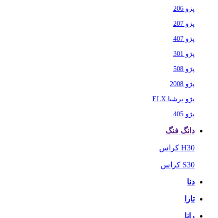
پژو 206
پژو 207
پژو 407
پژو 301
پژو 508
پژو 2008
پژو پرشیا ELX
پژو 405
دانگ فنگ
H30 کراس
S30 کراس
دنا
تارا
رانا