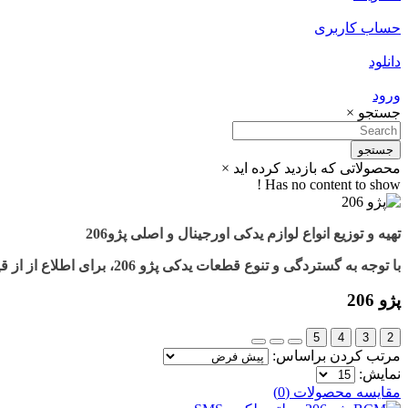
حساب کاربری
دانلود
ورود
جستجو
×
جستجو
محصولاتی که بازدید کرده اید
×
Has no content to show !
تهیه و توزیع انواع لوازم یدکی اورجینال و اصلی پژو206
با توجه به گستردگی و تنوع قطعات یدکی پژو 206، برای اطلاع از از قیمت و سفارش لطفا با شماره 33993359-021 تماس حاصل فرمایید.
پژو 206
5
4
3
2
مرتب کردن براساس:
نمایش:
مقایسه محصولات (0)