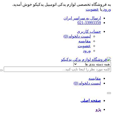
به فروشگاه تخصصی لوازم یدکی اتومبیل یدکیکو خوش آمدید.
ورود
یا
عضویت
ارسال به سراسر ایران
021-33993359
حساب کاربری
لیست دلخواه (0)
مقایسه
عضویت
ورود
مقایسه
لیست دلخواه (0)
صفحه اصلی
پژو