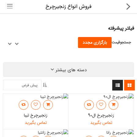
فروش انواع زنجیرچرخ
فیلتر پیشرفته
بارگزاری مجدد
جستجو
قیمت
قطعات ضروری اتومبیل
دسته های بیشتر
H30 کراس
دنا
رانا
پژو 206
زنجیرچرخ ال90
زنجیرچرخ تیبا
پژو 207
تماس بگیرید
تماس بگیرید
پژو 407